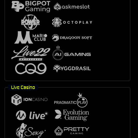
Live Casino