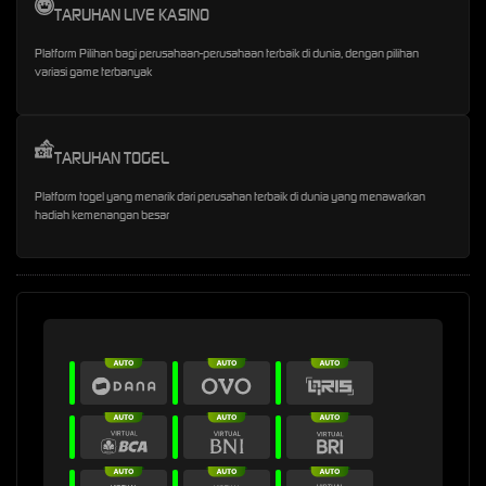
TARUHAN LIVE KASINO
Platform Pilihan bagi perusahaan-perusahaan terbaik di dunia, dengan pilihan
variasi game terbanyak
TARUHAN TOGEL
Platform togel yang menarik dari perusahan terbaik di dunia yang menawarkan
hadiah kemenangan besar