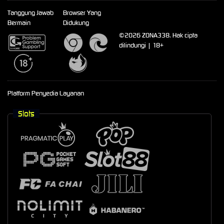
Tanggung Jawab
Browser Yang
Bermain
Didukung
©2026 ZONA338. Hak cipta
dilindungi | 18+
Platform Penyedia Layanan
Slots