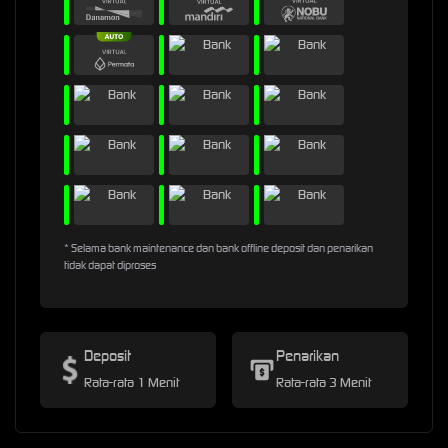
* Selama bank maintenance dan bank offline deposit dan penarikan
tidak dapat diproses
Deposit
Penarikan
Rata-rata 1 Menit
Rata-rata 3 Menit