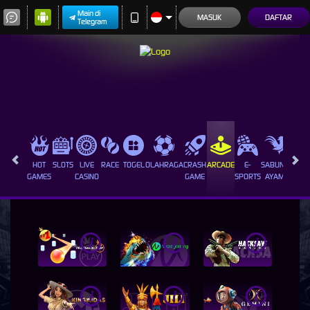
Main di
MASUK
DAFTAR
Telegram
HOT
SLOTS
LIVE
RACE
TOGEL
OLAHRAGA
CRASH
ARCADE
E-
SABUNG
PROM
GAMES
CASINO
GAME
SPORTS
AYAM
i
i
i
i
i
i