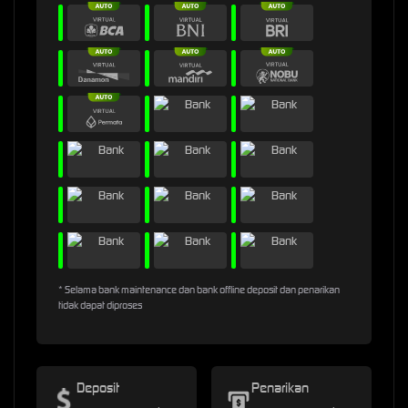
* Selama bank maintenance dan bank offline deposit dan penarikan
tidak dapat diproses
Deposit
Penarikan