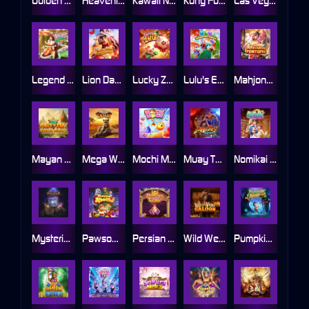
Golden Hatch
Heavenly Sage
Kawaii Neko
Kung Fu Warrior
Las Vegas Party
Legend of the White and Green Snake
Lion Dance Fortune
Lucky Zhu
Lulu's Enchanted Forest
Mahjong Fortune
Mayan Gold Hunt
Mega Wild Safari
Mochi Mochi
Muay Thai Arena
Nomikai Fever
Mysteries of Pandora
Pawsome Xmas
Persian Gems
Wild West Saloon
Pumpkin Night