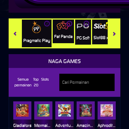
i
i
i
i
i
Facha
Fat Panda
Slot88 x PP
PG Soft
Pragmatic Play
NAGA GAMES
Semua
Top
Slots
permainan
20
Gladiators
Mermaid's Treasure
Adventures Of Caramelo
Amazing Circus
Aphrodite - Goddess of Love