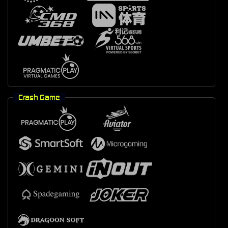
Crash Game