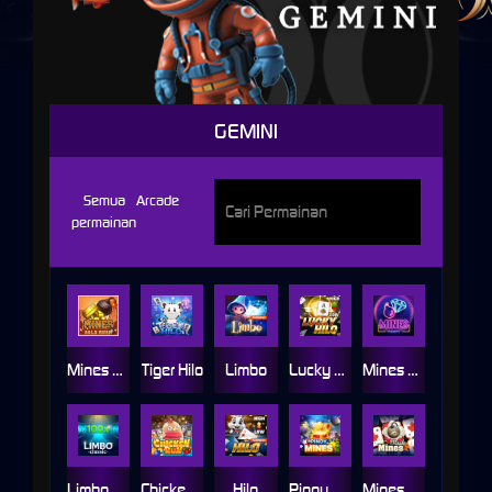
GEMINI
Semua
Arcade
permainan
Mines Gold Rush
Tiger Hilo
Limbo
Lucky Hilo
Mines Neon
Limbo Classic
Chicken Run
Hilo
Pinoy Mines
Mines Maple