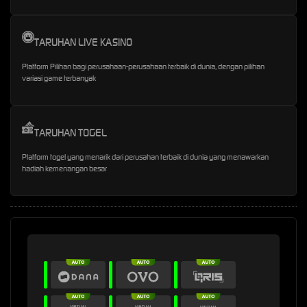
TARUHAN LIVE KASINO
Platform Pilihan bagi perusahaan-perusahaan terbaik di dunia, dengan pilihan
variasi game terbanyak
TARUHAN TOGEL
Platform togel yang menarik dari perusahan terbaik di dunia yang menawarkan
hadiah kemenangan besar