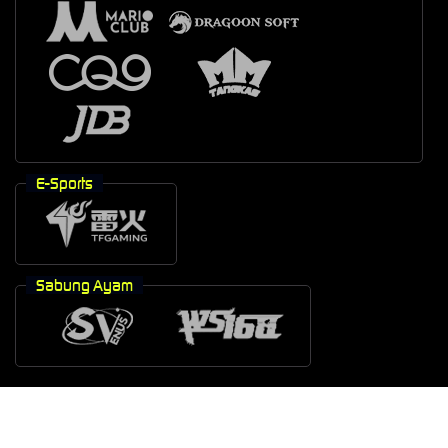
E-Sports
Sabung Ayam