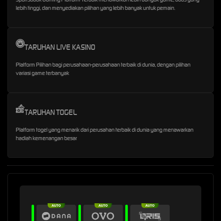
lebih tinggi, dan menyediakan pilihan yang lebih banyak untuk pemain.
TARUHAN LIVE KASINO
Platform Pilihan bagi perusahaan-perusahaan terbaik di dunia, dengan pilihan
variasi game terbanyak
TARUHAN TOGEL
Platform togel yang menarik dari perusahan terbaik di dunia yang menawarkan
hadiah kemenangan besar