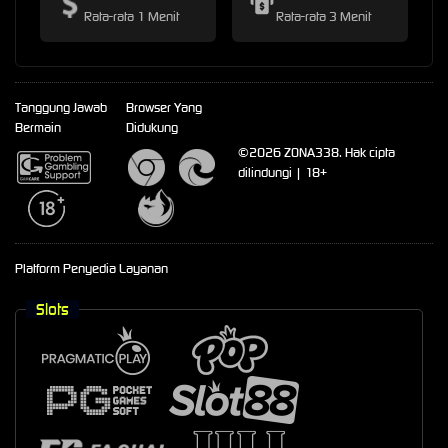
Rata-rata 1 Menit
Rata-rata 3 Menit
Tanggung Jawab
Browser Yang
Bermain
Didukung
©2026 ZONA338. Hak cipta
dilindungi | 18+
Platform Penyedia Layanan
Slots