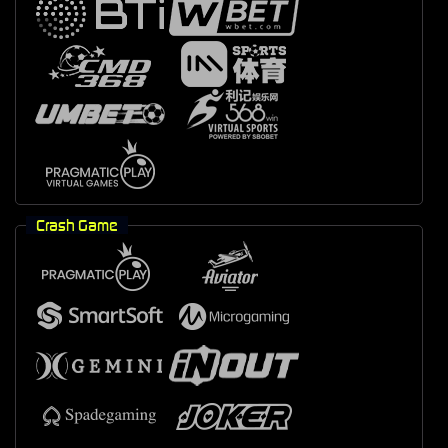
Crash Game