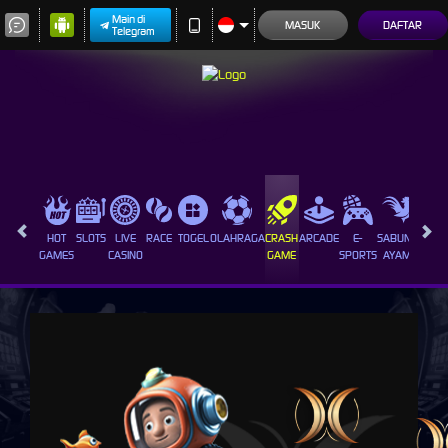
Main di
MASUK
DAFTAR
Telegram
HOT
SLOTS
LIVE
RACE
TOGEL
OLAHRAGA
CRASH
ARCADE
E-
SABUNG
PROM
GAMES
CASINO
GAME
SPORTS
AYAM