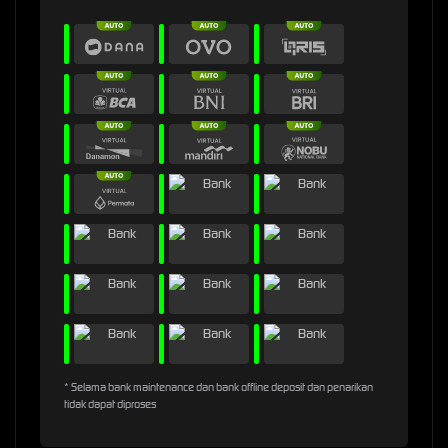
* Selama bank maintenance dan bank offline deposit dan penarikan
tidak dapat diproses