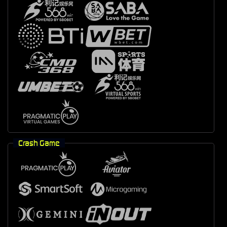
Crash Game