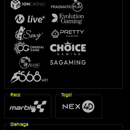
Race
Togel
Olahraga