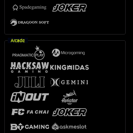
Arcade