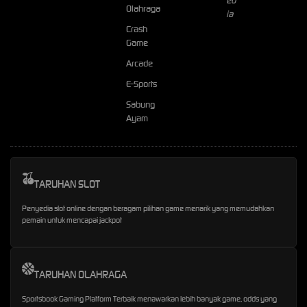
Olahraga
Crash
Game
Arcade
E-Sports
Sabung
Ayam
TARUHAN SLOT
Penyedia slot online dengan beragam pilihan game menarik yang memudahkan
pemain untuk mencapai jackpot
TARUHAN OLAHRAGA
Sportsbook Gaming Platform Terbaik menawarkan lebih banyak game, odds yang