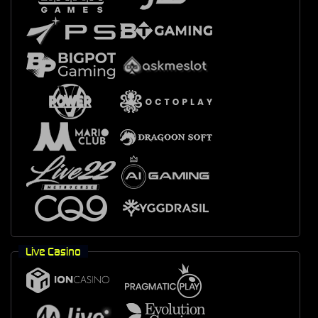
Live Casino