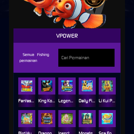
VPOWER
Semua
Fishing
permainan
Fantasy Unicorn
King Kong’s Rampage
Legendary Panda
Daily Fishing
Li Kui Pi Yu
Bird Hunter
Dragon Storm
Insect Paradise
Monster Awaken plus
Sea Food Paradise II Plus