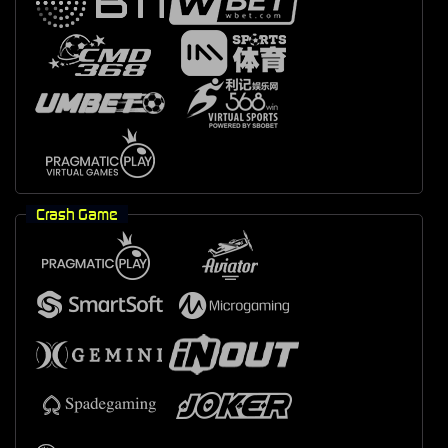
Crash Game