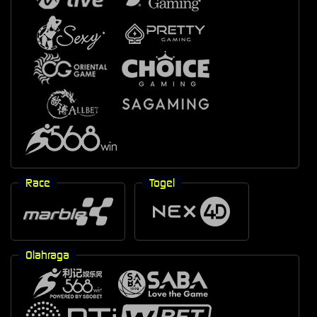
Race
Togel
Olahraga