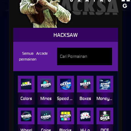
HACKSAW
Semua
Arcade
permainan
Colors
Mines
Speed Crash
Boxes
Moneyplane
Wheel
Coins
Blocks
Hi-Lo
DICE