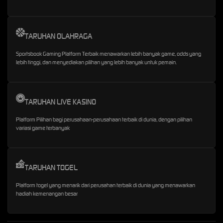
TARUHAN OLAHRAGA
Sportsbook Gaming Platform Terbaik menawarkan lebih banyak game, odds yang
lebih tinggi, dan menyediakan pilihan yang lebih banyak untuk pemain.
TARUHAN LIVE KASINO
Platform Pilihan bagi perusahaan-perusahaan terbaik di dunia, dengan pilihan
variasi game terbanyak
TARUHAN TOGEL
Platform togel yang menarik dari perusahan terbaik di dunia yang menawarkan
hadiah kemenangan besar