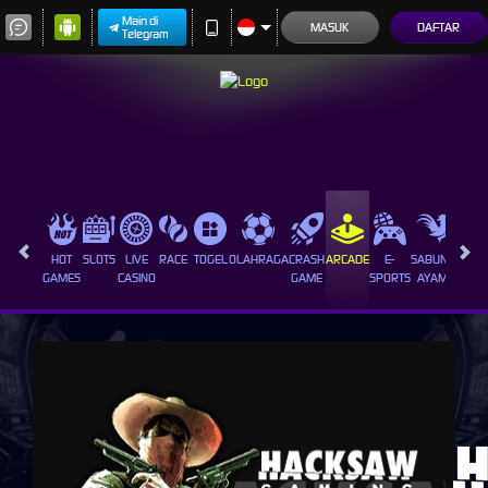
Main di
MASUK
DAFTAR
Telegram
HOT
SLOTS
LIVE
RACE
TOGEL
OLAHRAGA
CRASH
ARCADE
E-
SABUNG
PROM
GAMES
CASINO
GAME
SPORTS
AYAM