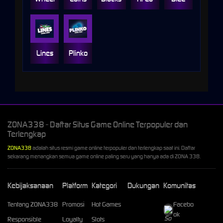
Lines
Plinko
ZONA338 - Daftar Situs Game Online Terpopuler dan
Terlengkap
ZONA338
adalah situs resmi game online terpopuler dan terlengkap saat ini. Daftar
sekarang menangkan semua game online paling seru yang hanya ada di ZONA 338.
Kebijaksanaan
Platform
Kategori
Dukungan
Komunitas
Tentang ZONA338
Promosi
Hot Games
Facebo
ok
Responsible
Loyalty
Slots