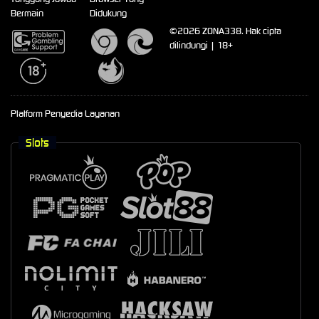
Bermain
Didukung
©2026 ZONA338. Hak cipta
dilindungi | 18+
Platform Penyedia Layanan
Slots