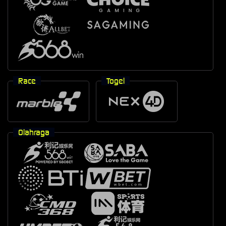
Race
Togel
Olahraga