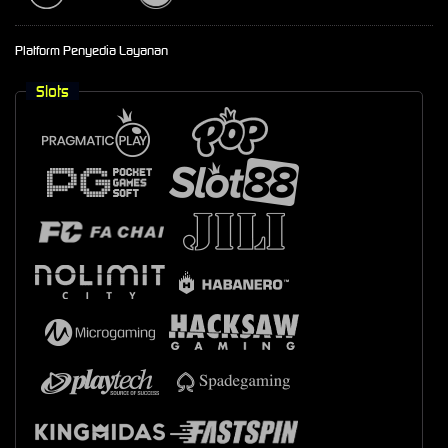
Platform Penyedia Layanan
Slots