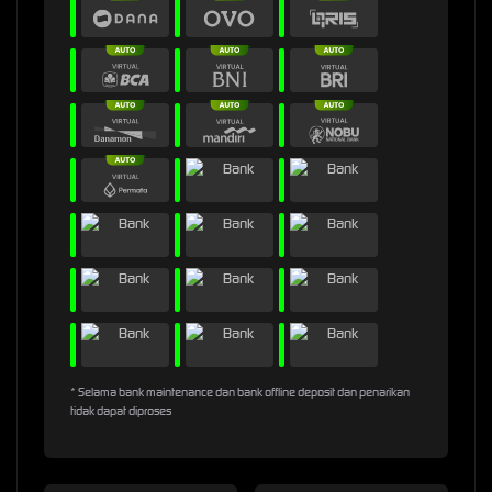
* Selama bank maintenance dan bank offline deposit dan penarikan
tidak dapat diproses