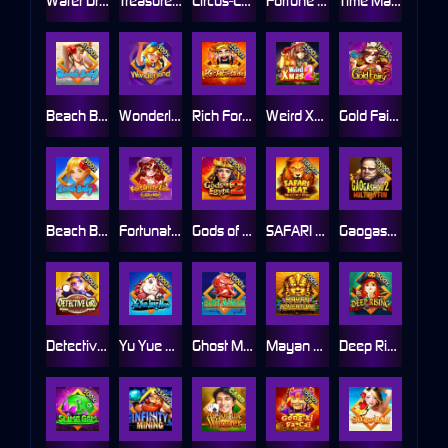
Water Dragon
Treasure Hunters
Circus-Lucky Mix
Fortune Cat
Time Machine
Beach Baby
Wonderland
Rich Fortune
Weird Xmas2
Gold Fairy 2
Beach Baby2
Fortunate Lion-Lucky Mix
Gods of Egypt2
SAFARI HEAT-MULTIPLY FUN
Gaogashou2 MULTIPLY FUN
Detective Girl
Yu Yue Long Men
Ghost Mansion
Mayan Adventure
Deep Rising