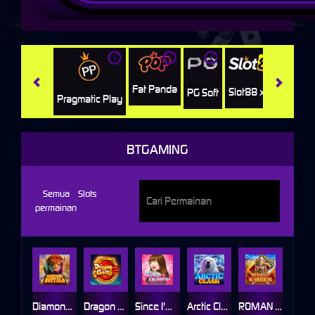
i
i
i
i
i
Facha
Fat Panda
Slot88 x PP
PG Soft
Pragmatic Play
BTGAMING
Semua
Slots
permainan
Diamond buffalo
Dragon Gem2
Since I'm here
Arctic Clash
ROMAN WARRIOR