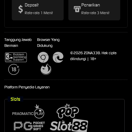
Deposit
Penarikan
Rata-rata 1 Menit
Rata-rata 3 Menit
Tanggung Jawab
Browser Yang
Bermain
Didukung
©2026 ZONA338. Hak cipta
dilindungi | 18+
Platform Penyedia Layanan
Slots