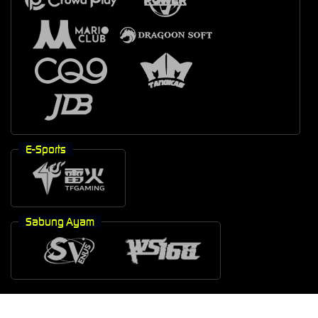
E-Sports
Sabung Ayam