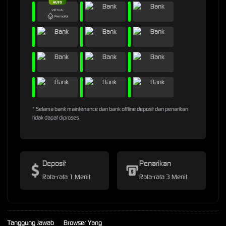
* Selama bank maintenance dan bank offline deposit dan penarikan
tidak dapat diproses
Deposit
Penarikan
Rata-rata 1 Menit
Rata-rata 3 Menit
Tanggung Jawab
Browser Yang