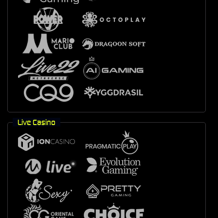
Live Casino