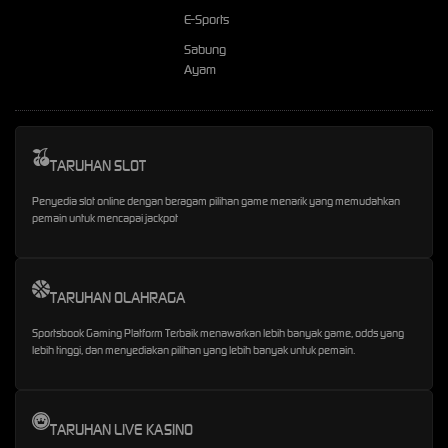
E-Sports
Sabung
Ayam
TARUHAN SLOT
Penyedia slot online dengan beragam pilihan game menarik yang memudahkan
pemain untuk mencapai jackpot
TARUHAN OLAHRAGA
Sportsbook Gaming Platform Terbaik menawarkan lebih banyak game, odds yang
lebih tinggi, dan menyediakan pilihan yang lebih banyak untuk pemain.
TARUHAN LIVE KASINO