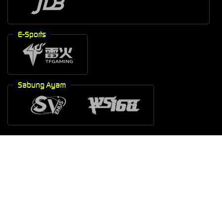
E-Sports
Sabung Ayam