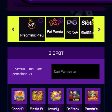
i
i
i
i
i
Facha
Fat Panda
Slot88 x PP
PG Soft
Pragmatic Play
BIGPOT
Semua
Top
Slots
permainan
20
Shoot Piggy
Fiesta Frenzy
Jewely Spin
Dr.Franken’s Lab
Panda’s Jackpot