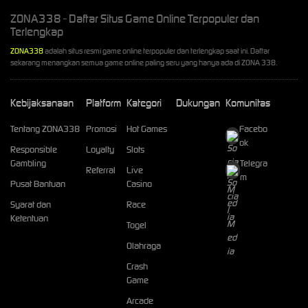
ZONA338 - Daftar Situs Game Online Terpopuler dan
Terlengkap
ZONA338
adalah situs resmi game online terpopuler dan terlengkap saat ini. Daftar
sekarang menangkan semua game online paling seru yang hanya ada di ZONA 338.
Kebijaksanaan
Platform
Kategori
Dukungan
Komunitas
Tentang ZONA338
Promosi
Hot Games
Facebo
ok
Responsible
Loyalty
Slots
Gambling
Telegra
Referral
Live
m
Pusat Bantuan
Casino
Syarat dan
Race
Ketentuan
Togel
Olahraga
Crash
Game
Arcade