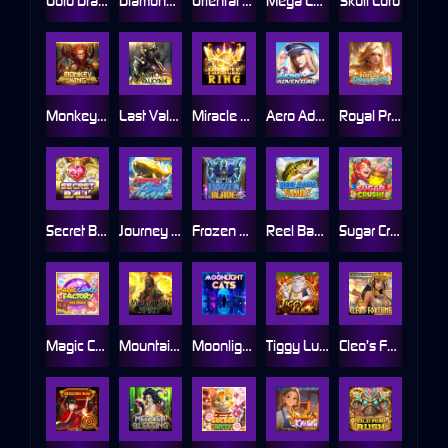
Gold Dragon
Diamond Mask
Oriental Treasures
Mega Cave
Skull Lord
Monkey King
Last Valkyrie
Miracle Ring
Aero Adventure
Royal Princess
Secret Ball
Journey to the Abyss
Frozen Blade
Reel Bass Family
Sugar Crush!
Magic Candy Factory
Mountain Spirit
Moonlight Cats
Tiggy Luck
Cleo’s Fortune